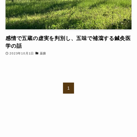
感情で五蔵の虚実を判別し、五味で補瀉する鍼灸医
学の話
2023年10月1日
薬膳
1