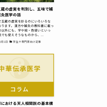
五蔵の虚実を判別し、五味で補
鍼灸医学の話
で五蔵の虚実を診るのにいろいろな
あります。漢方や鍼灸の教科書に載っ
の以外にも、字や絵・色使いといっ
でも使えそうなものから、...
10月1日
学生や専門家向け記事
想における天人相関説の基本構