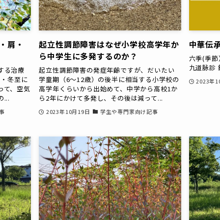
首・肩・
起立性調節障害はなぜ小学校高学年か
中華伝
ら中学生に多発するのか？
六季(季節
九道脉診
する治療
起立性調節障害の発症年齢ですが、だいたい
月・冬至に
学童期（6～12歳）の後半に相当する小学校の
2023年
って、空気
高学年くらいから出始めて、中学から高校1か
..
ら2年にかけて多発し、その後は減って...
事
2023年10月19日
学生や専門家向け記事