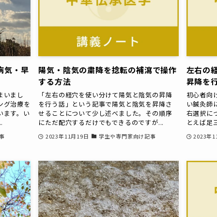
病気・早
陽気・陰気の粛降を捻転の補瀉で操作
左右の
する方法
昇降を
まいまし
「左右の経穴を使い分けて陽気と陰気の昇降
初心者向
ング治療を
を行う話」という記事で陽気と陰気を昇降さ
い鍼灸師
います。い
せることについて少し述べました。その順序
右選択に
.
にただ配穴するだけでもできるのですが...
とえば足三
事
2023年11月19日
学生や専門家向け記事
2023年