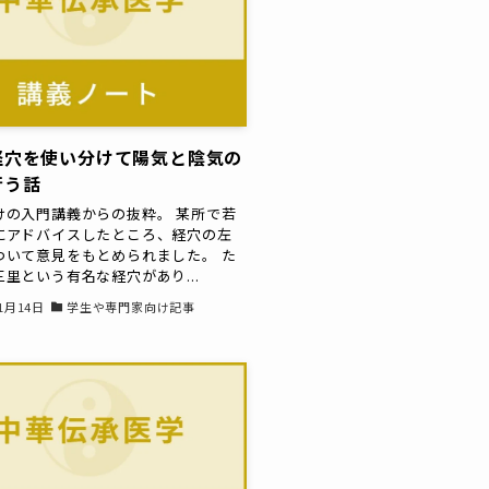
経穴を使い分けて陽気と陰気の
行う話
けの入門講義からの抜粋。 某所で若
にアドバイスしたところ、経穴の左
ついて意見をもとめられました。 た
里という有名な経穴があり...
11月14日
学生や専門家向け記事