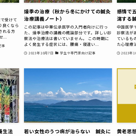
燥季の治療（秋から冬にかけての鍼灸
感情で
治療講義ノート）
瀉する
院で受けて
り良くなら
この記事は中華伝承医学の入門者向けに行っ
中国医学
される方
た、燥季治療の講義の概論部分です。詳しい診
診察法が
..
察法や治療法は書いていません。 この時期に
ているも
よく発生する症状には、腰痛・寝違い...
た心理療法
記事
2023年10月7日
学生や専門家向け記事
2023年
養生法
若い女性のうつ病が治らない 鍼灸に
黄老思