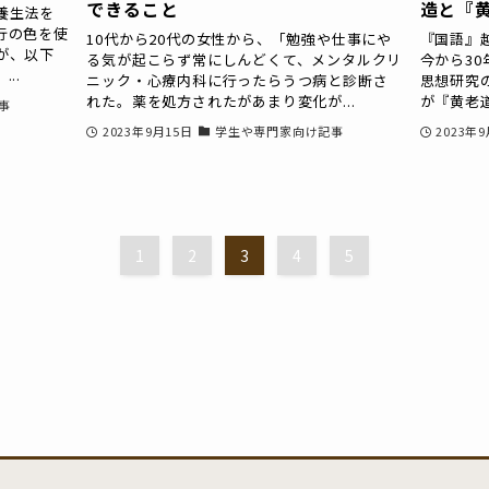
できること
造と『
養生法を
行の色を使
10代から20代の女性から、「勉強や仕事にや
『国語』
が、以下
る気が起こらず常にしんどくて、メンタルクリ
今から3
..
ニック・心療内科に行ったらうつ病と診断さ
思想研究
れた。薬を処方されたがあまり変化が...
が『黄老道
事
2023年9月15日
学生や専門家向け記事
2023年
1
2
3
4
5