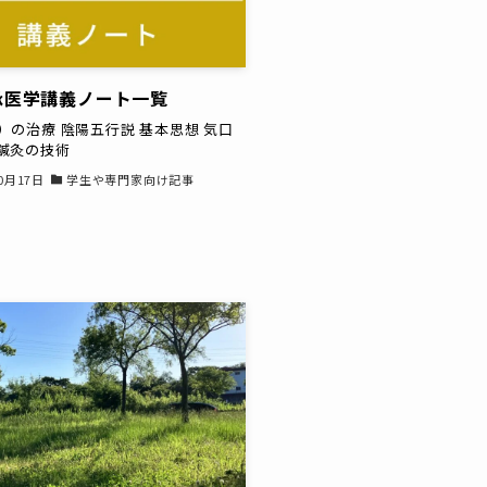
承医学講義ノート一覧
）の治療 陰陽五行説 基本思想 気口
 鍼灸の技術
10月17日
学生や専門家向け記事