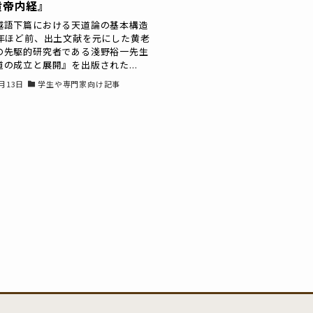
黄帝内経』
越語下篇における天道論の基本構造
0年ほど前、出土文献を元にした黄老
の先駆的研究者である淺野裕一先生
の成立と展開』を出版された...
9月13日
学生や専門家向け記事