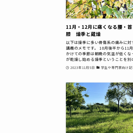
11月・12月に痛くなる腰・
膝 燥季と蔵燥
以下は燥季に多い骨傷系の痛みに対
講義のメモです。 10月後半から11
かけての季節は朝晩の気温が低くな
が乾燥し始める燥季ということを別の.
2023年11月5日
学生や専門家向け記