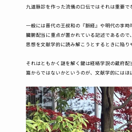
九道脉診を作った流儀の口伝ではそれは重要で
一般には晋代の王叔和の『脈経』や明代の李時
臓腑配当に重点が置かれている記述であるので
思想を文献学的に読み解こうとするときに陥り
それはともかく謎を解く鍵は経絡学説の蔵府配
篇からではないかというのが、文献学的にはほ