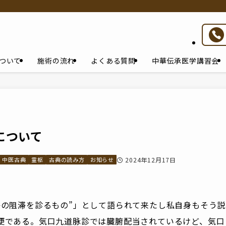
ついて
施術の流れ
よくある質問
中華伝承医学講習会
について
中医古典
霊枢
古典の読み方
お知らせ
2024年12月17日
絡の阻滞を診るもの”」として語られて来たし私自身もそう説
便である。気口九道脉診では臓腑配当されているけど、気口