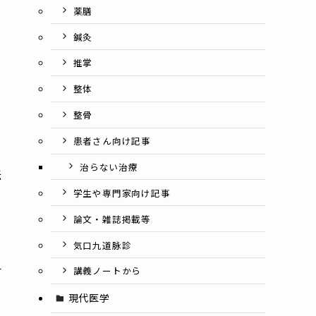
薬膳
鍼灸
推掌
整体
整骨
患者さん向け記事
治らない治療
伝
学生や専門家向け記事
論文・雑誌掲載等
気口九道脉診
え
講義ノートから
現代医学