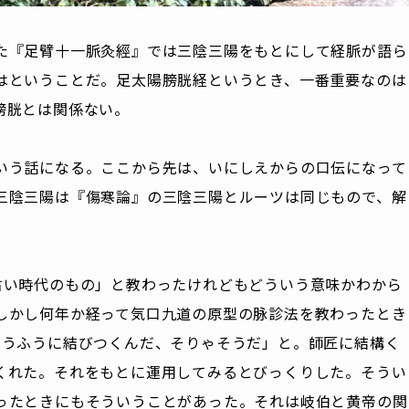
た『足臂十一脈灸經』では三陰三陽をもとにして経脈が語ら
はということだ。足太陽膀胱経というとき、一番重要なのは
膀胱とは関係ない。
いう話になる。ここから先は、いにしえからの口伝になって
三陰三陽は『傷寒論』の三陰三陽とルーツは同じもので、解
で古い時代のもの」と教わったけれどもどういう意味かわから
しかし何年か経って気口九道の原型の脉診法を教わったとき
いうふうに結びつくんだ、そりゃそうだ」と。師匠に結構く
くれた。それをもとに運用してみるとびっくりした。そうい
ったときにもそういうことがあった。それは岐伯と黄帝の関