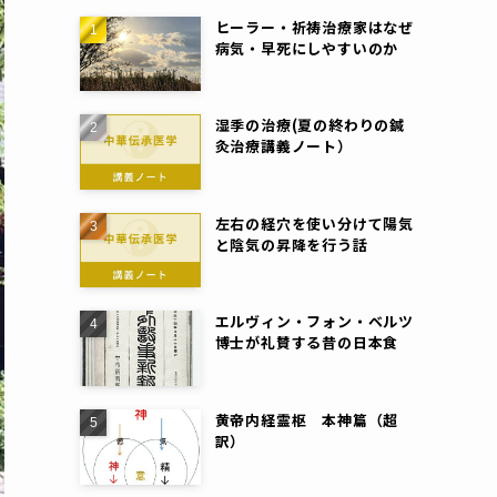
ヒーラー・祈祷治療家はなぜ
病気・早死にしやすいのか
湿季の治療(夏の終わりの鍼
灸治療講義ノート）
左右の経穴を使い分けて陽気
と陰気の昇降を行う話
エルヴィン・フォン・ベルツ
博士が礼賛する昔の日本食
黄帝内経霊枢 本神篇（超
訳）