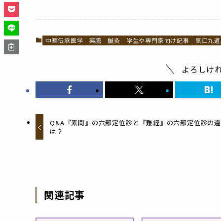
中華伝承医学
薬膳
鍼灸
学生や専門家向け記事
気口九道
よろしけ
Q&A『素問』の六部定位診と『難経』の六部定位診の
は？
関連記事