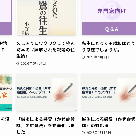
や治
久しぶりにワクワクして読ん
先生にとって王叔和はどう
い？
だ本の『誤解された親鸞の往
う存在でしょうか。
生論』
2026年5月2日
2026年5月14日
体を温
「鍼灸による感冒（かぜ症候
鍼灸による感冒（かぜ症候
群）の対処法」を動画化しま
群）の対処法
した
2026年1月19日