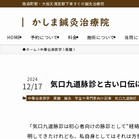
南森町駅・大阪天満宮駅下車すぐの鍼灸治療院
HOME
予約について
料金
施術について
当院に
ホーム
中華伝承医学
薬膳
2024
気口九道脉診と古い口伝
12/17
中華伝承医学
薬膳
鍼灸
学生や専門家向け記事
気口九道脉診
「気口九道脉診は初心者向けの脉診として“経
明してきたけれども、私自身としてはそれは方