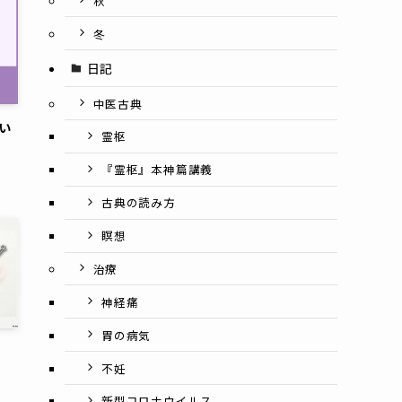
秋
冬
日記
中医古典
い
霊枢
『霊枢』本神篇講義
古典の読み方
瞑想
治療
神経痛
胃の病気
不妊
新型コロナウイルス