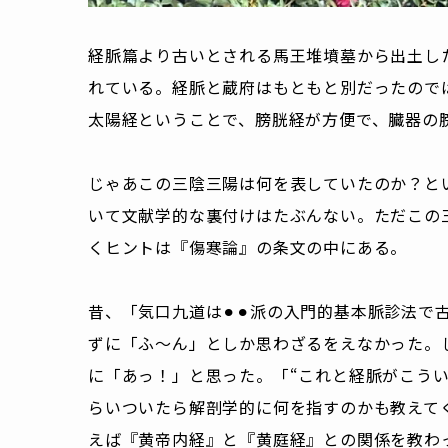
経脈篇より古いとされる馬王堆墳墓から出土し
れている。経脈と蔵府はもともと別だったので
太陽経ということで、膀胱経が方便で、臓器の
じゃあこの三陰三陽は何を表していたのか？と
いて文献学的な裏付けはたぶんない。ただこの
くヒントは『傷寒論』の条文の中にある。
昔、「気口九道は⚫︎⚫︎派の入門的基本脈診法
ずに「ふ〜ん」としか思わざるをえなかった。
に「あっ！」と思った。「“これと経脈がこう
らいついたら解剖学的に何を指すのかも教えて
えば『黄帝内経』と『黄庭経』との関係を教わ