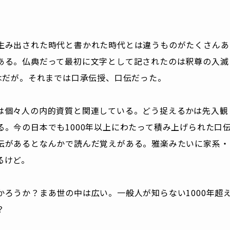
生み出された時代と書かれた時代とは違うものがたくさんあ
ある。仏典だって最初に文字として記されたのは釈尊の入滅
はだが。それまでは口承伝授、口伝だった。
は個々人の内的資質と関連している。どう捉えるかは先入観
。今の日本でも1000年以上にわたって積み上げられた口
伝があるとなんかで読んだ覚えがある。雅楽みたいに家系・
るけど。
ろうか？まあ世の中は広い。一般人が知らない1000年超
？