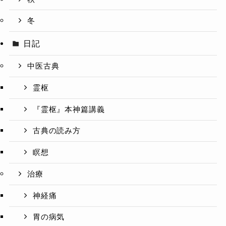
冬
日記
中医古典
霊枢
『霊枢』本神篇講義
古典の読み方
瞑想
治療
神経痛
胃の病気