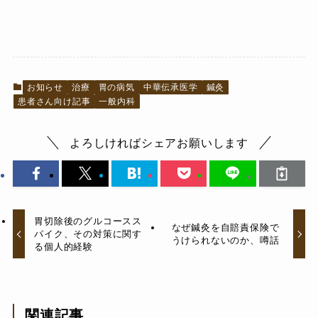
お知らせ
治療
胃の病気
中華伝承医学
鍼灸
患者さん向け記事
一般内科
よろしければシェアお願いします
胃切除後のグルコースス
なぜ鍼灸を自賠責保険で
パイク、その対策に関す
うけられないのか、噂話
る個人的経験
関連記事