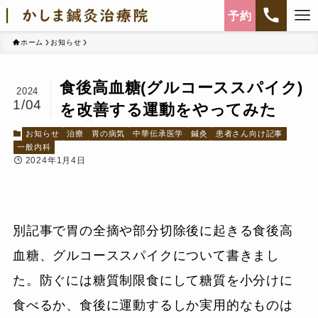
予約
ホーム
お知らせ
食後高血糖(グルコーススパイク)
2024
1/04
を改善する運動をやってみた
お知らせ
治療
胃の病気
中華伝承医学
鍼灸
患者さん向け記事
一般内科
2024年1月4日
別記事で胃の全摘や部分切除後に起きる食後高
血糖、グルコーススパイクについて書きまし
た。防ぐには糖質制限食にして糖質を小分けに
食べるか、食後に運動するしか実用的なものは