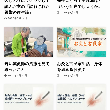
久しぶりにワクワクして
先生にとって王叔和はど
読んだ本の『誤解された
ういう存在でしょうか。
親鸞の往生論』
2026年5月2日
2026年5月14日
若い鍼灸師の治療を見て
お灸と古民家生活 身体
思ったこと
を温めるお灸？
2026年4月23日
2026年2月2日